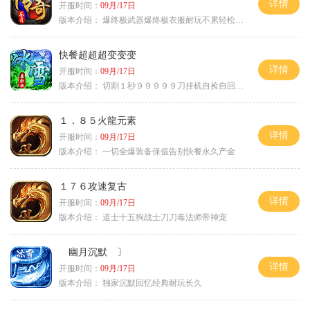
详情
开服时间：
09月/17日
版本介绍：
爆终极武器爆终极衣服耐玩不累轻松满级
快餐超超超变变变
详情
开服时间：
09月/17日
版本介绍：
切割１秒９９９９９刀挂机自捡自回０血不
１．８５火龍元素
详情
开服时间：
09月/17日
版本介绍：
一切全爆装备保值告别快餐永久产金
１７６攻速复古
详情
开服时间：
09月/17日
版本介绍：
道士十五狗战士刀刀毒法师带神宠
幽月沉默 〕
详情
开服时间：
09月/17日
版本介绍：
独家沉默回忆经典耐玩长久