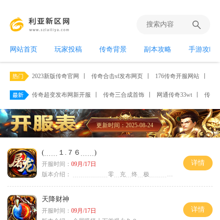
网站首页
玩家投稿
传奇背景
副本攻略
手游攻略
2023新版传奇官网
丨
传奇合击sf发布网页
丨
176传奇开服网站
丨
w
传奇超变发布网新开服
丨
传奇三合成首饰
丨
网通传奇33wt
丨
传奇复
更新时间：2025-08-24
(﹍﹍１.７６﹍﹍)
详情
开服时间：
09月/17日
版本介绍：
﹍﹍﹍﹍﹍﹍零﹍充﹍终﹍极﹍﹍﹍﹍﹍﹍〉
天降财神
详情
开服时间：
09月/17日