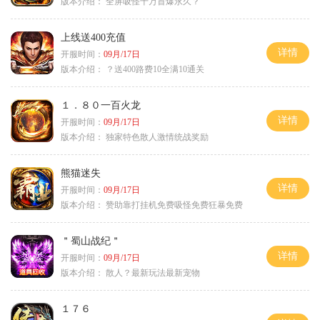
版本介绍：
全屏吸怪十万首爆永久？
上线送400充值
详情
开服时间：
09月/17日
版本介绍：
？送400路费10全满10通关
１．８０一百火龙
详情
开服时间：
09月/17日
版本介绍：
独家特色散人激情统战奖励
熊猫迷失
详情
开服时间：
09月/17日
版本介绍：
赞助靠打挂机免费吸怪免费狂暴免费
＂蜀山战纪＂
详情
开服时间：
09月/17日
版本介绍：
散人？最新玩法最新宠物
１７６