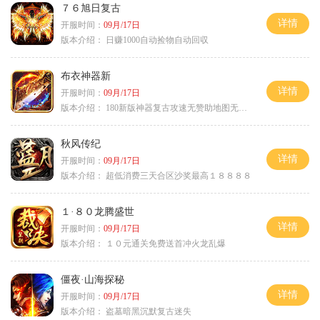
７６旭日复古
详情
开服时间：
09月/17日
版本介绍：
日赚1000自动捡物自动回収
布衣神器新
详情
开服时间：
09月/17日
版本介绍：
180新版神器复古攻速无赞助地图无排行
秋风传纪
详情
开服时间：
09月/17日
版本介绍：
超低消费三天合区沙奖最高１８８８８
１·８０龙腾盛世
详情
开服时间：
09月/17日
版本介绍：
１０元通关免费送首冲火龙乱爆
僵夜·山海探秘
详情
开服时间：
09月/17日
版本介绍：
盗墓暗黑沉默复古迷失