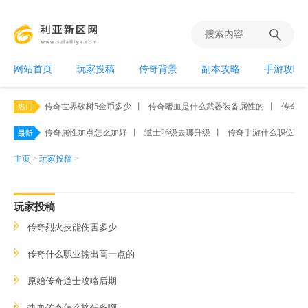
网站首页
玩家投稿
传奇背景
副本攻略
手游攻略
传奇世界砍树5金币多少
丨
传奇嗜血是什么武器装备属性的
丨
传奇世
传奇属性加点怎么加好
丨
道士26级去哪升级
丨
传奇手游什么职位强
主页
>
玩家投稿
>
玩家投稿
传奇烈火技能伤害多少
传奇什么职业输出高一点的
原始传奇道士攻略后期
热血传奇怎么接任务啊