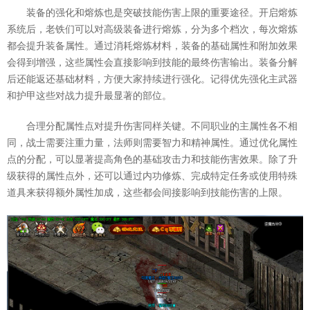
装备的强化和熔炼也是突破技能伤害上限的重要途径。开启熔炼
系统后，老铁们可以对高级装备进行熔炼，分为多个档次，每次熔炼
都会提升装备属性。通过消耗熔炼材料，装备的基础属性和附加效果
会得到增强，这些属性会直接影响到技能的最终伤害输出。装备分解
后还能返还基础材料，方便大家持续进行强化。记得优先强化主武器
和护甲这些对战力提升最显著的部位。
合理分配属性点对提升伤害同样关键。不同职业的主属性各不相
同，战士需要注重力量，法师则需要智力和精神属性。通过优化属性
点的分配，可以显著提高角色的基础攻击力和技能伤害效果。除了升
级获得的属性点外，还可以通过内功修炼、完成特定任务或使用特殊
道具来获得额外属性加成，这些都会间接影响到技能伤害的上限。