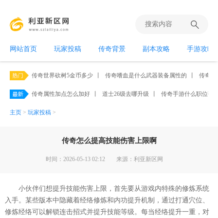
网站首页
玩家投稿
传奇背景
副本攻略
手游攻略
传奇世界砍树5金币多少
丨
传奇嗜血是什么武器装备属性的
丨
传奇世
传奇属性加点怎么加好
丨
道士26级去哪升级
丨
传奇手游什么职位强
主页
>
玩家投稿
>
传奇怎么提高技能伤害上限啊
时间：2026-05-13 02:12
来源：利亚新区网
小伙伴们想提升技能伤害上限，首先要从游戏内特殊的修炼系统
入手。某些版本中隐藏着经络修炼和内功提升机制，通过打通穴位、
修炼经络可以解锁连击招式并提升技能等级。每当经络提升一重，对