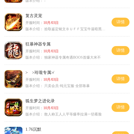
版本介绍：
-
复古灵宠
详情
开服时间：
10月/03日
版本介绍：
拾取鉴定铭文ＢＵＦＦ宝宝牛逼暗黑属性
狂暴神器专属
详情
开服时间：
10月/03日
版本介绍：
独家神器专属奇遇BOOS首爆大米不
> >玲瓏专属≯
详情
开服时间：
10月/03日
版本介绍：
只卖会员·纯元宝服·全部靠暴
狐生梦之进化录
详情
开服时间：
10月/03日
版本介绍：
散人称王人人平等爆率拉满一切看脸
1.76沉默