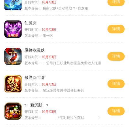
详情
开服时间：
10月/03日
版本介绍：
独家沉默+自动拾取？+骨灰服
仙魔决
详情
开服时间：
10月/03日
版本介绍：
第一区
魔兽魂沉默
详情
开服时间：
10月/03日
版本介绍：
一切靠打三职业均衡宝宝免费散人逆袭
最终De世界
详情
开服时间：
10月/03日
版本介绍：
耐玩经典专属神器修仙佣兵
э 新沉默 э
详情
开服时间：
10月/03日
版本介绍：
上学时玩过的沉默 〕