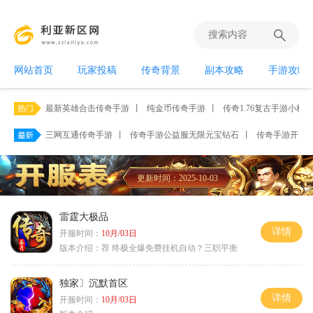
网站首页
玩家投稿
传奇背景
副本攻略
手游攻略
最新英雄合击传奇手游
丨
纯金币传奇手游
丨
传奇1.76复古手游小极品
三网互通传奇手游
丨
传奇手游公益服无限元宝钻石
丨
传奇手游开服网2
更新时间：2025-10-03
雷霆大极品
详情
开服时间：
10月/03日
版本介绍：
荐 终极全爆免费挂机自动？三职平衡
独家〕沉默首区
详情
开服时间：
10月/03日