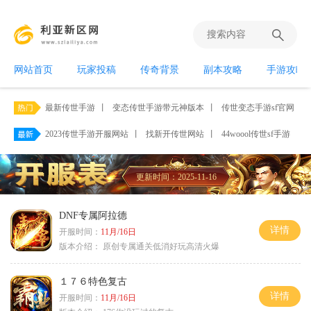
网站首页
玩家投稿
传奇背景
副本攻略
手游攻略
最新传世手游
丨
变态传世手游带元神版本
丨
传世变态手游sf官网
丨
2023传世手游开服网站
丨
找新开传世网站
丨
44woool传世sf手游
丨
更新时间：2025-11-16
DNF专属阿拉德
详情
开服时间：
11月/16日
版本介绍：
原创专属通关低消好玩高清火爆
１７６特色复古
详情
开服时间：
11月/16日