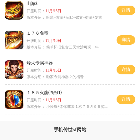
山海$
详情
开服时间：
11月/16日
版本介绍：
暗黑+古墓+沉默+铭文+盗墓+复古
１７６免费
详情
开服时间：
11月/16日
版本介绍：
简单怀旧复古三天拿沙可玩一年
烽火专属神器
详情
开服时间：
11月/16日
版本介绍：
独家专属神器？的福音
１８５火龍⑵合⑴
详情
开服时间：
11月/16日
版本介绍：
小怪爆+⑦⑧⑨套１秒７６刀９５范围捡
手机传世sf网站