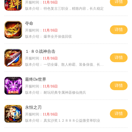
详情
开服时间：
11月/16日
版本介绍：
特色复古三职业，精致内容，长久稳定
夺命
详情
开服时间：
11月/16日
版本介绍：
爆率全开保值回収
１·８０战神合击
详情
开服时间：
11月/16日
版本介绍：
一切全爆、散人称霸、装备保值、长期耐玩
最终De世界
详情
开服时间：
11月/16日
版本介绍：
耐玩经典专属神器修仙佣兵
永恒之刃
详情
开服时间：
11月/16日
版本介绍：
真实沙奖１２８８８公益微变单职业