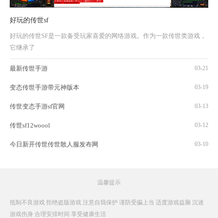
好玩的传世sf
好玩的传世SF是一款备受玩家喜爱的网络游戏。作为一款传世类游戏，
它继承了
最新传世手游
03-21
变态传世手游带元神版本
03-19
传世变态手游sf官网
03-13
传世sf12woool
03-12
今日新开传世传世散人服发布网
03-10
温馨提示
抵制不良游戏 拒绝盗版游戏 注意自我保护 谨防受骗上当 适度游戏益脑 沉迷
游戏伤身 合理安排时间 享受健康生活