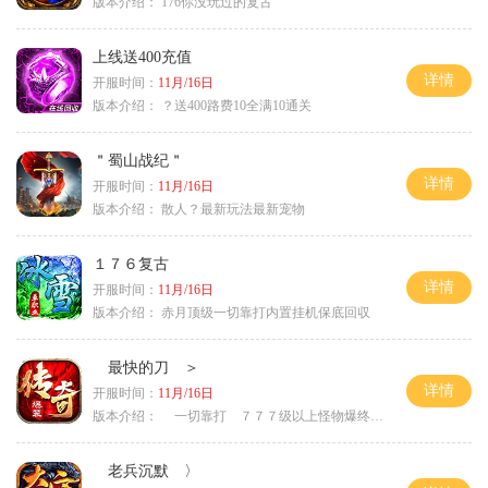
版本介绍：
176你没玩过的复古
上线送400充值
详情
开服时间：
11月/16日
版本介绍：
？送400路费10全满10通关
＂蜀山战纪＂
详情
开服时间：
11月/16日
版本介绍：
散人？最新玩法最新宠物
１７６复古
详情
开服时间：
11月/16日
版本介绍：
赤月顶级一切靠打内置挂机保底回収
最快的刀 ＞
详情
开服时间：
11月/16日
版本介绍：
一切靠打 ７７７级以上怪物爆终极 ＞
老兵沉默 〉