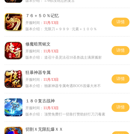
版本介绍：
176你没玩过的复古
７６＋５０％记忆
详情
开服时间：
11月/13日
版本介绍：
无限刀＋９９９··元素＋１００％
修魔暗黑铭文
详情
开服时间：
11月/13日
版本介绍：
道召十圣灵法召10圣兽战士满屏溅射
狂暴神器专属
详情
开服时间：
11月/13日
版本介绍：
独家神器专属奇遇BOOS首爆大米不
１８０复古战神
详情
开服时间：
11月/13日
版本介绍：
顶赞免费打一切靠打赞助好打刀刀毒素
切割Ｘ无限乱爆ＸＸ